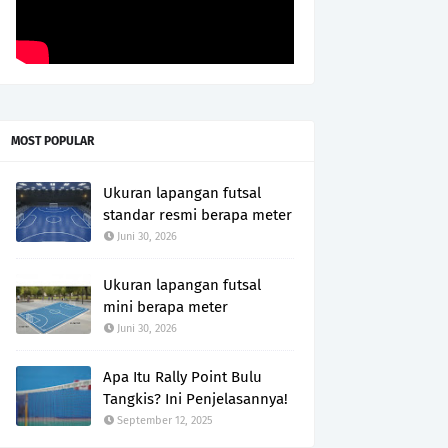
MOST POPULAR
Ukuran lapangan futsal
standar resmi berapa meter
Juni 30, 2026
Ukuran lapangan futsal
mini berapa meter
Juni 30, 2026
Apa Itu Rally Point Bulu
Tangkis? Ini Penjelasannya!
September 12, 2025