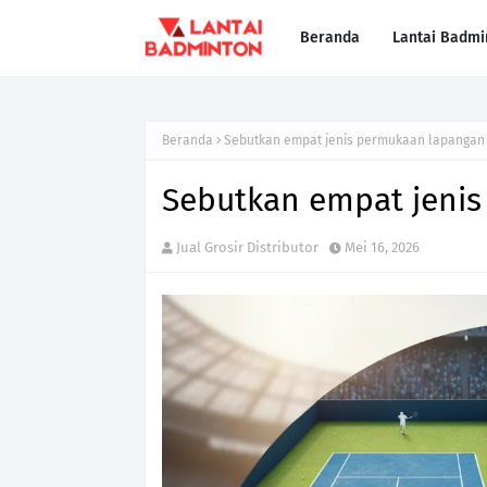
Beranda
Lantai Badmi
Beranda
Sebutkan empat jenis permukaan lapangan 
Sebutkan empat jenis
Jual Grosir Distributor
Mei 16, 2026