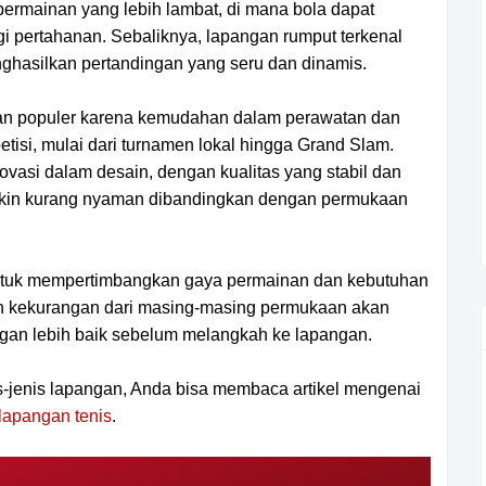
ermainan yang lebih lambat, di mana bola dapat
egi pertahanan. Sebaliknya, lapangan rumput terkenal
ghasilkan pertandingan yang seru dan dinamis.
lihan populer karena kemudahan dalam perawatan dan
tisi, mulai dari turnamen lokal hingga Grand Slam.
ovasi dalam desain, dengan kualitas yang stabil dan
in kurang nyaman dibandingkan dengan permukaan
untuk mempertimbangkan gaya permainan dan kebutuhan
n kekurangan dari masing-masing permukaan akan
gan lebih baik sebelum melangkah ke lapangan.
s-jenis lapangan, Anda bisa membaca artikel mengenai
lapangan tenis
.