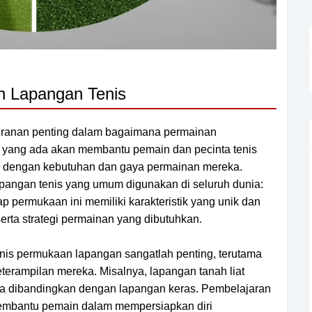
 Lapangan Tenis
ranan penting dalam bagaimana permainan
yang ada akan membantu pemain dan pecinta tenis
ai dengan kebutuhan dan gaya permainan mereka.
pangan tenis yang umum digunakan di seluruh dunia:
tiap permukaan ini memiliki karakteristik yang unik dan
rta strategi permainan yang dibutuhkan.
nis permukaan lapangan sangatlah penting, terutama
erampilan mereka. Misalnya, lapangan tanah liat
a dibandingkan dengan lapangan keras. Pembelajaran
membantu pemain dalam mempersiapkan diri