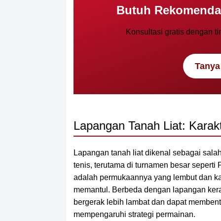
Butuh Rekomendasi
Konsultasi gratis dengan t
Tanya 
Lapangan Tanah Liat: Karakt
Lapangan tanah liat dikenal sebagai sala
tenis, terutama di turnamen besar seperti 
adalah permukaannya yang lembut dan ka
memantul. Berbeda dengan lapangan keras
bergerak lebih lambat dan dapat membentu
mempengaruhi strategi permainan.