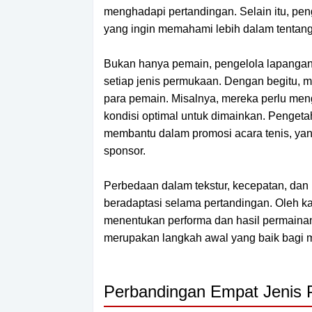
menghadapi pertandingan. Selain itu, pen
yang ingin memahami lebih dalam tentang 
Bukan hanya pemain, pengelola lapangan
setiap jenis permukaan. Dengan begitu,
para pemain. Misalnya, mereka perlu men
kondisi optimal untuk dimainkan. Penget
membantu dalam promosi acara tenis, yan
sponsor.
Perbedaan dalam tekstur, kecepatan, da
beradaptasi selama pertandingan. Oleh ka
menentukan performa dan hasil permainan
merupakan langkah awal yang baik bagi m
Perbandingan Empat Jenis