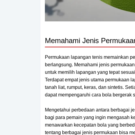
Memahami Jenis Permukaan
Permukaan lapangan tenis memainkan pe
berlangsung. Memahami jenis permukaan 
untuk memilih lapangan yang tepat sesu
Terdapat empat jenis utama permukaan la
tanah liat, rumput, keras, dan sintetis. Se
dapat mempengaruhi cara bola bergerak se
Mengetahui perbedaan antara berbagai je
bagi para pemain yang ingin mengasah ket
menawarkan kecepatan bola yang berbed
tentang berbagai jenis permukaan bisa 