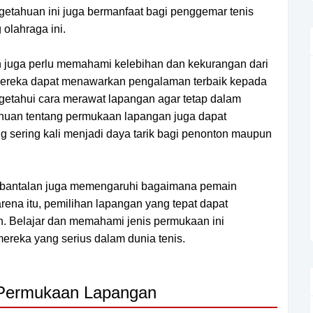
getahuan ini juga bermanfaat bagi penggemar tenis
olahraga ini.
 juga perlu memahami kelebihan dan kekurangan dari
 mereka dapat menawarkan pengalaman terbaik kepada
getahui cara merawat lapangan agar tetap dalam
ahuan tentang permukaan lapangan juga dapat
g sering kali menjadi daya tarik bagi penonton maupun
n bantalan juga memengaruhi bagaimana pemain
rena itu, pemilihan lapangan yang tepat dapat
. Belajar dan memahami jenis permukaan ini
ereka yang serius dalam dunia tenis.
 Permukaan Lapangan