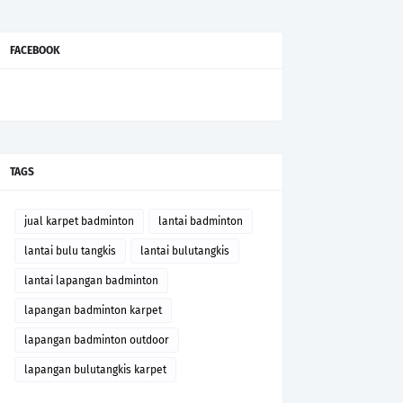
FACEBOOK
TAGS
jual karpet badminton
lantai badminton
lantai bulu tangkis
lantai bulutangkis
lantai lapangan badminton
lapangan badminton karpet
lapangan badminton outdoor
lapangan bulutangkis karpet