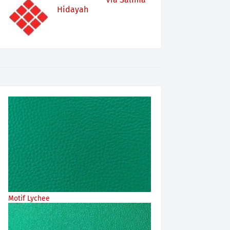
Hidayah
Motif Lychee