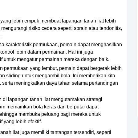
ang lebih empuk membuat lapangan tanah liat lebih
engurangi risiko cedera seperti sprain atau tendonitis,
.
a karakteristik permukaan, pemain dapat menghasilkan
kontrol lebih dalam permainan. Hal ini juga
f untuk mengatur permainan mereka dengan baik.
 permukaan yang lembut, pemain dapat bergerak lebih
n sliding untuk mengambil bola. Ini memberikan kita
 serta meningkatkan daya tahan selama pertandingan
di lapangan tanah liat mengutamakan strategi
am memainkan bola keras dan berputar dapat
sehingga membuka peluang bagi mereka untuk
yang lebih efektif.
ah liat juga memiliki tantangan tersendiri, seperti