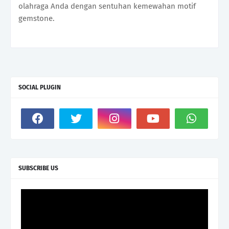
olahraga Anda dengan sentuhan kemewahan motif
gemstone.
SOCIAL PLUGIN
SUBSCRIBE US