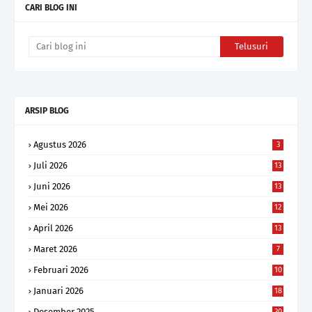
CARI BLOG INI
ARSIP BLOG
Agustus 2026
3
Juli 2026
13
Juni 2026
13
Mei 2026
12
April 2026
13
Maret 2026
7
Februari 2026
10
Januari 2026
18
Desember 2025
30