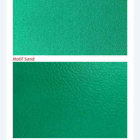
Motif Sand