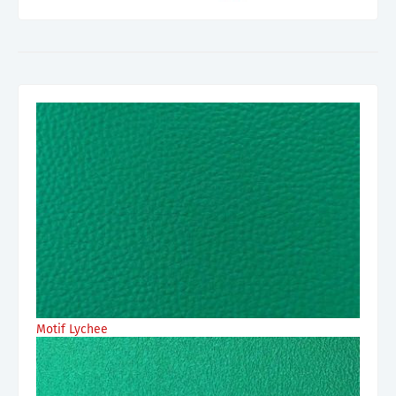
Motif Lychee