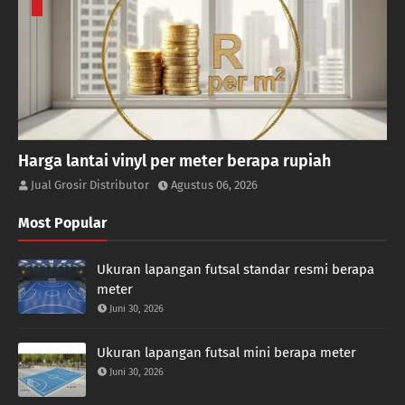
Harga lantai vinyl per meter berapa rupiah
Jual Grosir Distributor
Agustus 06, 2026
Most Popular
Ukuran lapangan futsal standar resmi berapa
meter
Juni 30, 2026
Ukuran lapangan futsal mini berapa meter
Juni 30, 2026