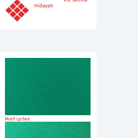
Hidayah
Motif Lychee