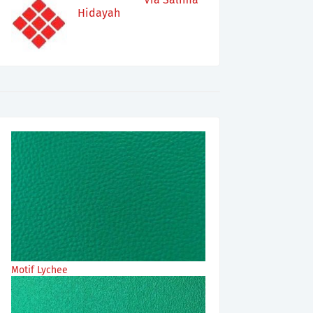
Hidayah
Motif Lychee