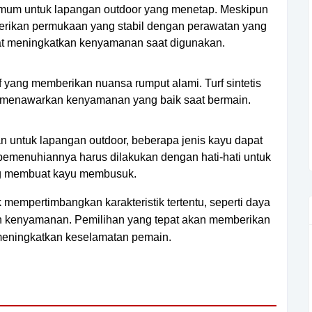
n umum untuk lapangan outdoor yang menetap. Meskipun
berikan permukaan yang stabil dengan perawatan yang
at meningkatkan kenyamanan saat digunakan.
tif yang memberikan nuansa rumput alami. Turf sintetis
s menawarkan kenyamanan yang baik saat bermain.
an untuk lapangan outdoor, beberapa jenis kayu dapat
emenuhiannya harus dilakukan dengan hati-hati untuk
ng membuat kayu membusuk.
k mempertimbangkan karakteristik tertentu, seperti daya
n kenyamanan. Pemilihan yang tepat akan memberikan
meningkatkan keselamatan pemain.
i