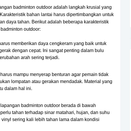
pangan badminton outdoor adalah langkah krusial yang
arakteristik bahan lantai harus dipertimbangkan untuk
 daya tahan. Berikut adalah beberapa karakteristik
k badminton outdoor:
 harus memberikan daya cengkeram yang baik untuk
gerak dengan cepat. Ini sangat penting dalam bulu
erubahan arah sering terjadi.
n harus mampu menyerap benturan agar pemain tidak
kukan lompatan atau gerakan mendadak. Material yang
 dalam hal ini.
 lapangan badminton outdoor berada di bawah
perlu tahan terhadap sinar matahari, hujan, dan suhu
 vinyl sering kali lebih tahan lama dalam kondisi