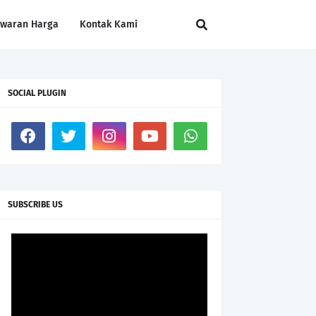
awaran Harga
Kontak Kami
SOCIAL PLUGIN
SUBSCRIBE US