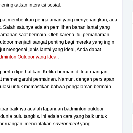
ningkatkan interaksi sosial.
apat memberikan pengalaman yang menyenangkan, ada
. Salah satunya adalah pemilihan bahan lantai yang
amanan saat bermain. Oleh karena itu, pemahaman
outdoor menjadi sangat penting bagi mereka yang ingin
ut mengenai jenis lantai yang ideal, Anda dapat
dminton Outdoor yang Ideal
.
 perlu diperhatikan. Ketika bermain di luar ruangan,
apat memengaruhi permainan. Namun, dengan persiapan
nipulasi untuk memastikan bahwa pengalaman bermain
bar baiknya adalah lapangan badminton outdoor
nia bulu tangkis. Ini adalah cara yang baik untuk
uar ruangan, menciptakan
environment
yang