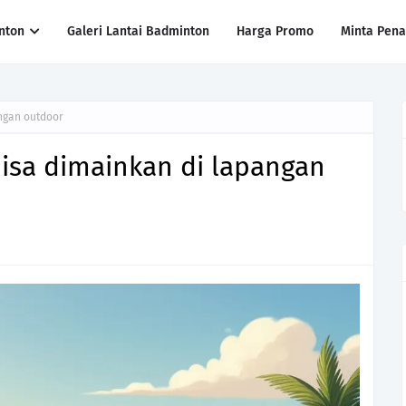
nton
Galeri Lantai Badminton
Harga Promo
Minta Pen
angan outdoor
bisa dimainkan di lapangan