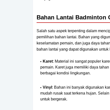
Bahan Lantai Badminton 
Salah satu aspek terpenting dalam menci
pemilihan bahan lantai. Bahan yang digu
keselamatan pemain, dan juga daya tahan 
bahan lantai yang dapat digunakan untuk 
Karet
: Material ini sangat populer k
pemain. Karet juga memiliki daya tahan
berbagai kondisi lingkungan.
Vinyl
: Bahan ini banyak digunakan kar
mudah rusak saat terkena hujan. Selain
untuk bergerak.