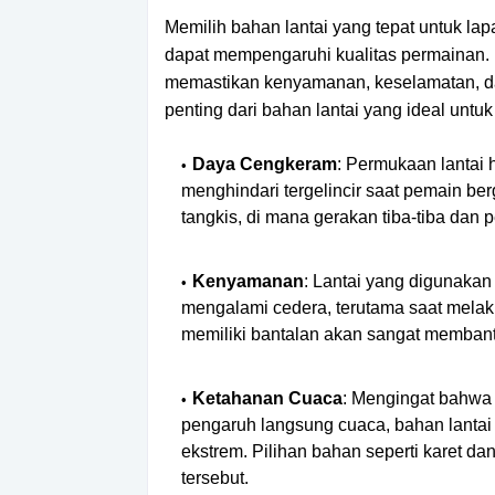
Memilih bahan lantai yang tepat untuk la
dapat mempengaruhi kualitas permainan. K
memastikan kenyamanan, keselamatan, dan
penting dari bahan lantai yang ideal untu
Daya Cengkeram
: Permukaan lantai
menghindari tergelincir saat pemain ber
tangkis, di mana gerakan tiba-tiba dan p
Kenyamanan
: Lantai yang digunaka
mengalami cedera, terutama saat mela
memiliki bantalan akan sangat membantu
Ketahanan Cuaca
: Mengingat bahwa
pengaruh langsung cuaca, bahan lantai 
ekstrem. Pilihan bahan seperti karet dan
tersebut.