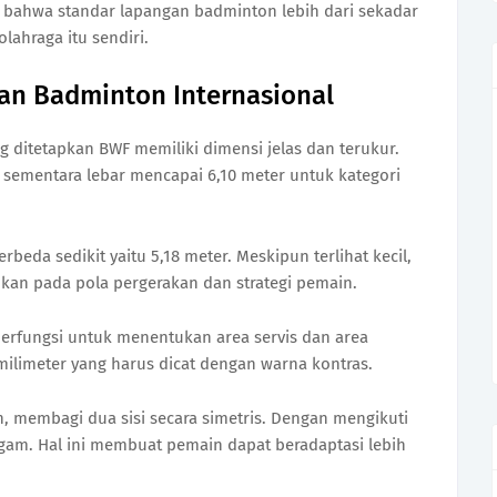
u bahwa standar lapangan badminton lebih dari sekadar
olahraga itu sendiri.
an Badminton Internasional
 ditetapkan BWF memiliki dimensi jelas dan terukur.
 sementara lebar mencapai 6,10 meter untuk kategori
beda sedikit yaitu 5,18 meter. Meskipun terlihat kecil,
kan pada pola pergerakan dan strategi pemain.
berfungsi untuk menentukan area servis dan area
 milimeter yang harus dicat dengan warna kontras.
, membagi dua sisi secara simetris. Dengan mengikuti
agam. Hal ini membuat pemain dapat beradaptasi lebih