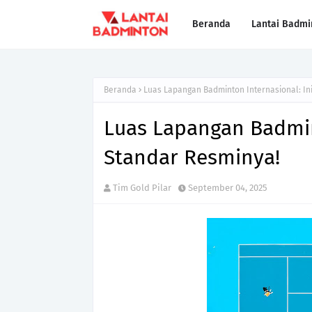
Beranda
Lantai Badmi
Beranda
Luas Lapangan Badminton Internasional: In
Luas Lapangan Badmin
Standar Resminya!
Tim Gold Pilar
September 04, 2025