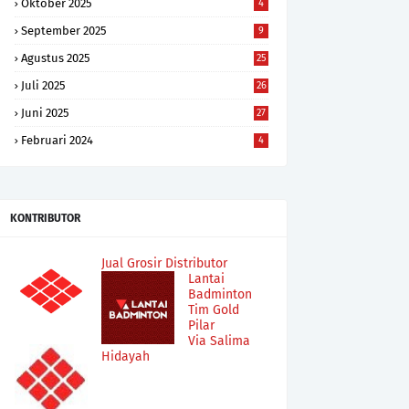
Oktober 2025
4
September 2025
9
Agustus 2025
25
Juli 2025
26
Juni 2025
27
Februari 2024
4
KONTRIBUTOR
Jual Grosir Distributor
Lantai
Badminton
Tim Gold
Pilar
Via Salima
Hidayah