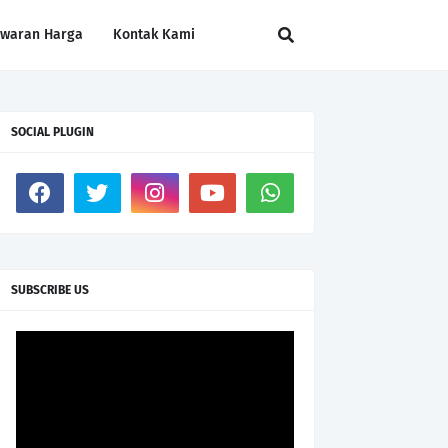
awaran Harga
Kontak Kami
SOCIAL PLUGIN
SUBSCRIBE US