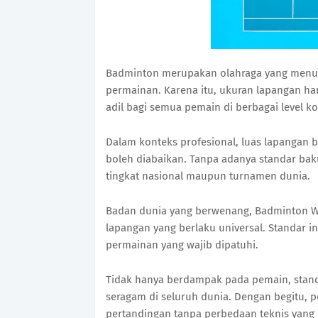
Badminton merupakan olahraga yang menunt
permainan. Karena itu, ukuran lapangan har
adil bagi semua pemain di berbagai level ko
Dalam konteks profesional, luas lapangan 
boleh diabaikan. Tanpa adanya standar bak
tingkat nasional maupun turnamen dunia.
Badan dunia yang berwenang, Badminton Wo
lapangan yang berlaku universal. Standar ini
permainan yang wajib dipatuhi.
Tidak hanya berdampak pada pemain, standa
seragam di seluruh dunia. Dengan begitu,
pertandingan tanpa perbedaan teknis yan