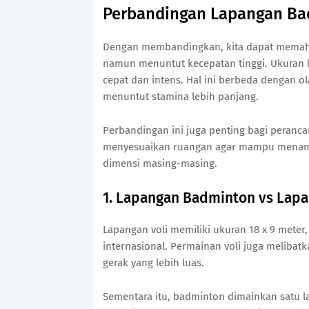
Perbandingan Lapangan Ba
Dengan membandingkan, kita dapat memaham
namun menuntut kecepatan tinggi. Ukuran 
cepat dan intens. Hal ini berbeda dengan ol
menuntut stamina lebih panjang.
Perbandingan ini juga penting bagi perancan
menyesuaikan ruangan agar mampu menamp
dimensi masing-masing.
1. Lapangan Badminton vs Lapa
Lapangan voli memiliki ukuran 18 x 9 meter
internasional. Permainan voli juga melib
gerak yang lebih luas.
Sementara itu, badminton dimainkan satu la