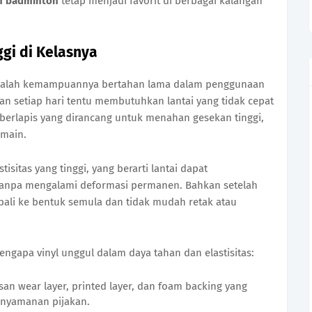
ah badminton
tetap menjadi favorit di berbagai kalangan
ggi di Kelasnya
 adalah kemampuannya bertahan lama dalam penggunaan
an setiap hari tentu membutuhkan lantai yang tidak cepat
r berlapis yang dirancang untuk menahan gesekan tinggi,
emain.
tisitas yang tinggi, yang berarti lantai dapat
tanpa mengalami deformasi permanen. Bahkan setelah
bali ke bentuk semula dan tidak mudah retak atau
engapa vinyl unggul dalam daya tahan dan elastisitas:
pisan wear layer, printed layer, dan foam backing yang
enyamanan pijakan.